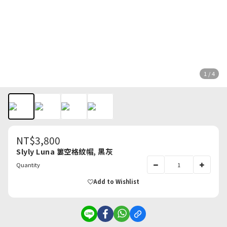
1 / 4
NT$3,800
Slyly Luna 簍空格紋帽, 黑灰
Quantity
Add to Wishlist