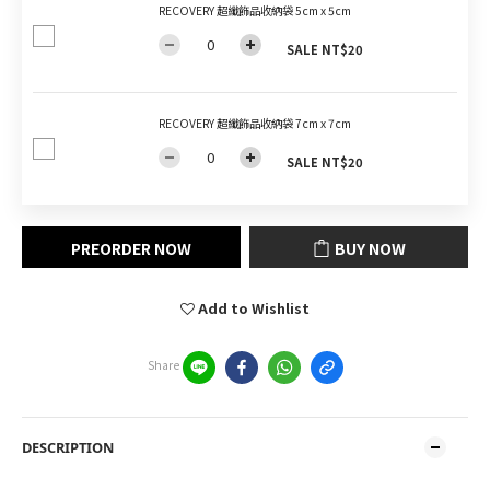
RECOVERY 超纖飾品收納袋 5cm x 5cm
SALE NT$20
RECOVERY 超纖飾品收納袋 7cm x 7cm
SALE NT$20
PREORDER NOW
BUY NOW
Add to Wishlist
Share
DESCRIPTION