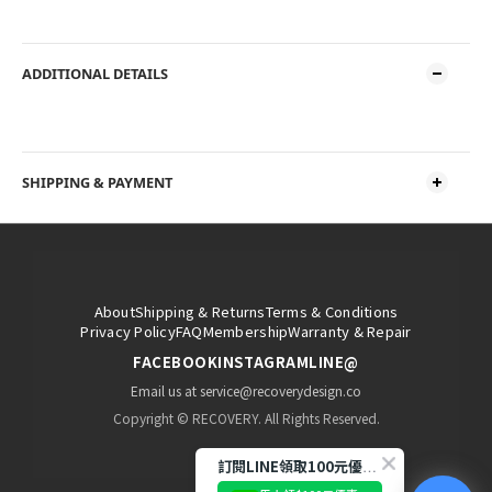
ADDITIONAL DETAILS
SHIPPING & PAYMENT
About
Shipping & Returns
Terms & Conditions
Privacy Policy
FAQ
Membership
Warranty & Repair
FACEBOOK
INSTAGRAM
LINE@
Email us at service@recoverydesign.co
Copyright © RECOVERY. All Rights Reserved.
訂閱LINE領取100元優惠券!