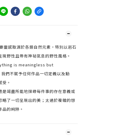
重要靈感取源於各類自然元素，特別以岩石
呈現野性且帶有神祕氣息的野性風格。
ng is meaningless but
之概念，我們不賦予任何作品一切定義以及動
感受。
總是竭盡所能地探尋每件事的存在意義或
忽略了一切呈現出的美；太過於複雜的想
作品的純粹。