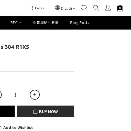
$
TWD
English
REC
保養與尺寸測量
Blog Posts
BUY NOW
s 304 R1XS
BUY NOW
Add to Wishlist