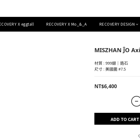
ECOVERY X eggtall
RECOVERY X Mo_&_A
RECOVERY DESIGN
MISZHAN ĴO Axi
材質 : 999銀｜鋯石
尺寸 : 美國圍 #7.5
NT$6,400
ADD TO CART