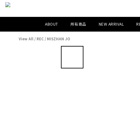
ABOUT
所有商品
NEW ARRIVAL
R
View All
/
REC
/
MISZHAN JO