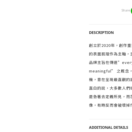
Share
DESCRIPTION
創立於2020年，創作
的表面肌理作為主軸，
品牌主旨在傳達”everythi
meaningful” 
機，意在呈現最直觀的
直白的說，大多數人們
是急著去定義所見，而
像，有時反而會破壞掉
ADDITIONAL DETAILS