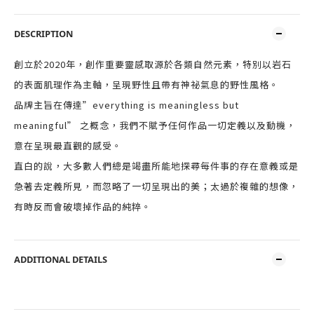
DESCRIPTION
創立於2020年，創作重要靈感取源於各類自然元素，特別以岩石
的表面肌理作為主軸，呈現野性且帶有神祕氣息的野性風格。
品牌主旨在傳達”everything is meaningless but
meaningful” 之概念，我們不賦予任何作品一切定義以及動機，
意在呈現最直觀的感受。
直白的說，大多數人們總是竭盡所能地探尋每件事的存在意義或是
急著去定義所見，而忽略了一切呈現出的美；太過於複雜的想像，
有時反而會破壞掉作品的純粹。
ADDITIONAL DETAILS