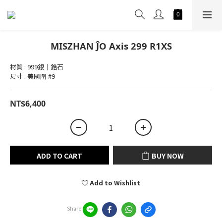
MISZHAN ĴO Axis 299 R1XS
材質 : 999銀｜鋯石
尺寸 : 美國圍 #9
NT$6,400
ADD TO CART
BUY NOW
Add to Wishlist
Share