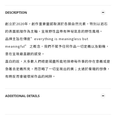
DESCRIPTION
創立於2020年，創作重要靈感取源於各類自然元素，特別以岩石
的表面肌理作為主軸，呈現野性且帶有神祕氣息的野性風格。
品牌主旨在傳達”everything is meaningless but
meaningful” 之概念，我們不賦予任何作品一切定義以及動機，
意在呈現最直觀的感受。
直白的說，大多數人們總是竭盡所能地探尋每件事的存在意義或是
急著去定義所見，而忽略了一切呈現出的美；太過於複雜的想像，
有時反而會破壞掉作品的純粹。
ADDITIONAL DETAILS