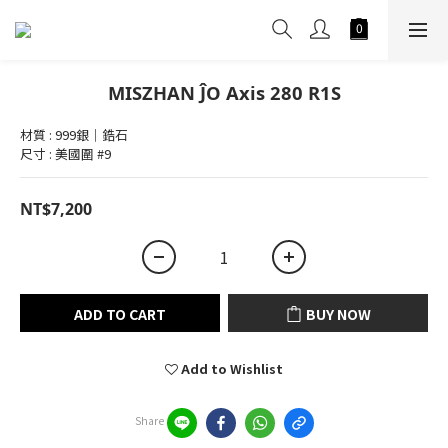
MISZHAN ĴO Axis 280 R1S
材質 : 999銀｜鋯石
尺寸 : 美國圍 #9
NT$7,200
ADD TO CART
BUY NOW
Add to Wishlist
Share