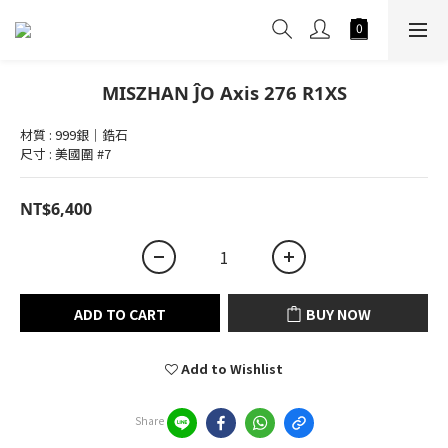
MISZHAN ĴO Axis 276 R1XS
材質 : 999銀｜鋯石
尺寸 : 美國圍 #7
NT$6,400
ADD TO CART
BUY NOW
Add to Wishlist
Share