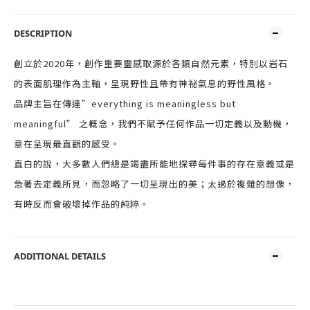
DESCRIPTION
創立於2020年，創作重要靈感取源於各類自然元素，特別以岩石
的表面肌理作為主軸，呈現野性且帶有神祕氣息的野性風格。
品牌主旨在傳達”everything is meaningless but
meaningful” 之概念，我們不賦予任何作品一切定義以及動機，
意在呈現最直觀的感受。
直白的說，大多數人們總是竭盡所能地探尋每件事的存在意義或是
急著去定義所見，而忽略了一切呈現出的美；太過於複雜的想像，
有時反而會破壞掉作品的純粹。
ADDITIONAL DETAILS