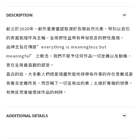
DESCRIPTION
創立於2020年，創作重要靈感取源於各類自然元素，特別以岩石
的表面肌理作為主軸，呈現野性且帶有神祕氣息的野性風格。
品牌主旨在傳達”everything is meaningless but
meaningful” 之概念，我們不賦予任何作品一切定義以及動機，
意在呈現最直觀的感受。
直白的說，大多數人們總是竭盡所能地探尋每件事的存在意義或是
急著去定義所見，而忽略了一切呈現出的美；太過於複雜的想像，
有時反而會破壞掉作品的純粹。
ADDITIONAL DETAILS