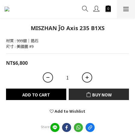
MISZHAN ĴO Axis 235 B1XS
材質 : 999銀｜鋯石
尺寸 : 美國圍 #9
NT$6,800
ADD TO CART
BUY NOW
Add to Wishlist
Share