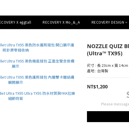
ECOVERY X eggtall
RECOVERY X Mo_&_A
RECOVERY DESIGN
NOZZLE QUIZ Bla
(Ultra™ TX95)
尺寸 : 長 23cm x 寬 14
產地 : 台灣製
NT$1,200
Please message 