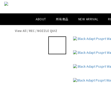
ABOUT
所有商品
NEW ARRIVAL
R
View All
/
REC
/
NOZZLE QUIZ