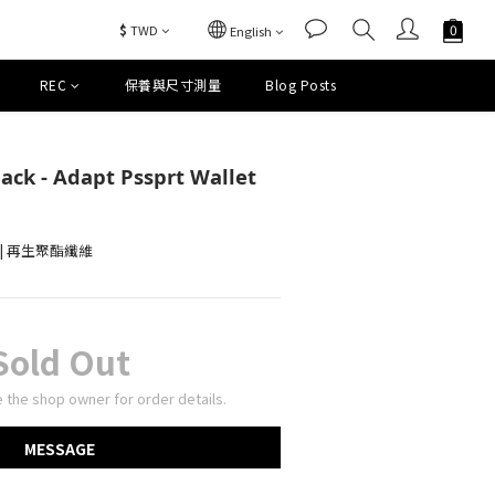
$
TWD
English
REC
保養與尺寸測量
Blog Posts
ck - Adapt Pssprt Wallet
cm | 再生聚酯纖維
Sold Out
the shop owner for order details.
MESSAGE