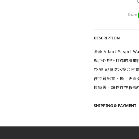
Share
DESCRIPTION
全新 Adapt Pssprt W
與戶外旅行打造的機能隨
TX95 輕量防水複合
往拉鍊配置，換上更直覺
拉鍊袋，讓物件在移動
SHIPPING & PAYMENT