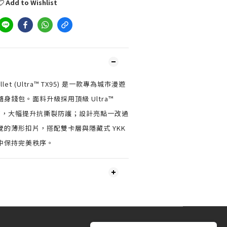
Add to Wishlist
allet (Ultra™ TX95) 是一款專為城市漫遊
身錢包。面料升級採用頂級 Ultra™
材質，大幅提升抗撕裂防護；設計亮點一改過
的薄形扣片，搭配雙卡層與隱藏式 YKK
中保持完美秩序。