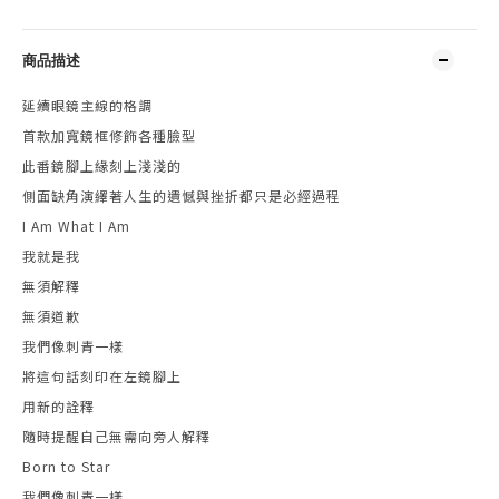
商品描述
延續眼鏡主線的格調
首款加寬鏡框修飾各種臉型
此番鏡腳上緣刻上淺淺的
側面缺角演繹著人生的遺憾與挫折都只是必經過程
I Am What I Am
我就是我
無須解釋
無須道歉
我們像刺青一樣
將這句話刻印在左鏡腳上
用新的詮釋
隨時提醒自己無需向旁人解釋
Born to Star
我們像刺青一樣