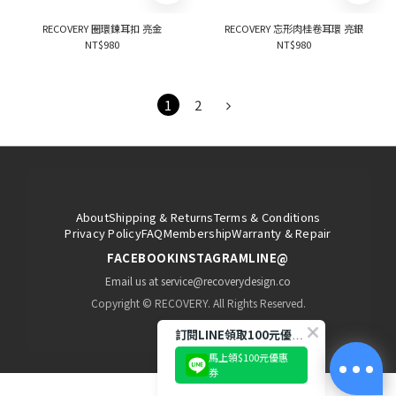
RECOVERY 圈環鍊耳扣 亮金
RECOVERY 忘形肉桂卷耳環 亮銀
NT$980
NT$980
1
2
About
Shipping & Returns
Terms & Conditions
Privacy Policy
FAQ
Membership
Warranty & Repair
FACEBOOK
INSTAGRAM
LINE@
Email us at service@recoverydesign.co
Copyright © RECOVERY. All Rights Reserved.
訂閱LINE領取100元優惠券!
馬上領$100元優惠
券