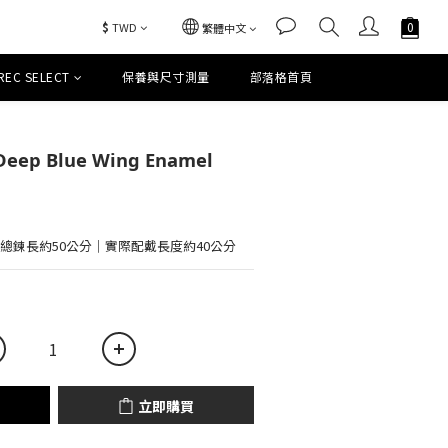
$
TWD
繁體中文
REC SELECT
保養與尺寸測量
部落格首頁
立即購買
 Deep Blue Wing Enamel
.5公分｜總鍊長約50公分｜實際配戴長度約40公分
立即購買