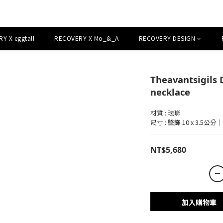
Y X eggtall
RECOVERY X Mo_&_A
RECOVERY DESIGN
Theavantsigils
necklace
材質 : 珐瑯
尺寸 : 墜飾 10 x 3
NT$5,680
加入購物車