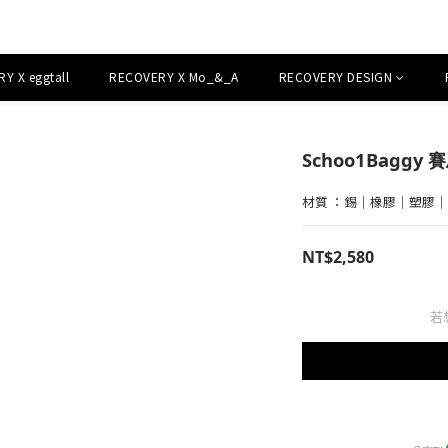
Y X eggtall
RECOVERY X Mo_&_A
RECOVERY DESIGN
Schoo1Bagg
材質 ：錫｜橡膠｜塑膠
NT$2,580
若