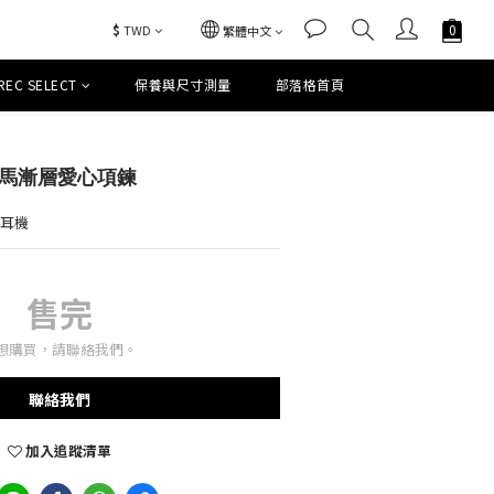
$
TWD
繁體中文
REC SELECT
保養與尺寸測量
部落格首頁
y 賽馬漸層愛心項鍊
｜耳機
售完
想購買，請聯絡我們。
聯絡我們
加入追蹤清單