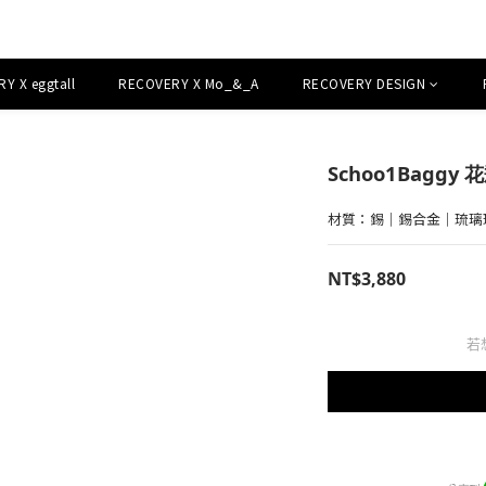
Y X eggtall
RECOVERY X Mo_&_A
RECOVERY DESIGN
Schoo1Baggy
材質：錫｜錫合金｜琉璃
NT$3,880
若