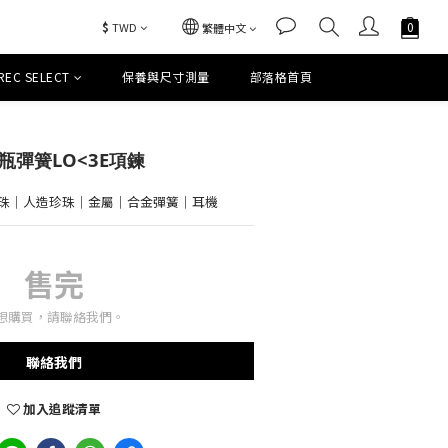
$
TWD
繁體中文
REC SELECT
保養與尺寸測量
部落格首頁
 花瓶彈簧LO<3E項鍊
珠｜人造珍珠｜金屬｜合金彈簧｜耳機
售完
想購買，請聯絡我們。
聯絡我們
加入追蹤清單