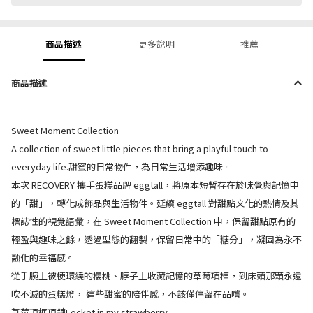
商品描述
更多說明
推薦
商品描述
Sweet Moment Collection
A collection of sweet little pieces that bring a playful touch to
everyday life.甜蜜的日常物件，為日常生活增添趣味。
本次 RECOVERY 攜手蛋糕品牌 eggtall，將原本短暫存在於味覺與記憶中
的「甜」，轉化成飾品與生活物件。延續 eggtall 對甜點文化的熱情及其
標誌性的視覺語彙，在 Sweet Moment Collection 中，保留甜點原有的
輕盈與趣味之餘，透過型態的翻製，保留日常中的「糖分」，凝固為永不
融化的幸福感。
從手腕上被梗環繞的櫻桃、脖子上收藏記憶的草莓項框，到床頭那顆永遠
吹不滅的蛋糕燈， 這些甜蜜的陪伴感，不該僅停留在品嚐。
草莓項框項鍊Locket in my strawberry