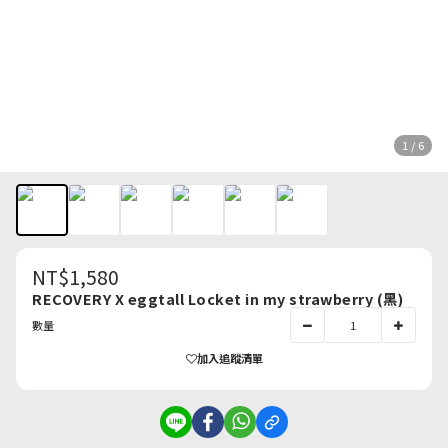
1 / 6
NT$1,580
RECOVERY X eggtall Locket in my strawberry (黑)
數量
加入追蹤清單