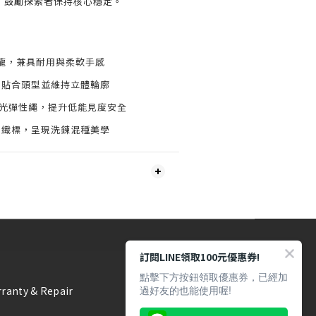
，鼓勵探索者保持核心穩定。
棉尼龍，兼具耐用與柔軟手感
，貼合頭型並維持立體輪廓
m 反光彈性繩，提升低能見度安全
方織標，呈現洗鍊混種美學
訂閱LINE領取100元優惠券!
點擊下方按鈕領取優惠券，已經加
過好友的也能使用喔!
ranty & Repair