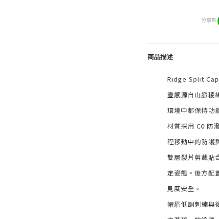
分享到
商品描述
Ridge Spli
靈感源自山脈稜
環境中都保持功
材質採用 C0 
程移動中的防護
雙層裂片剪裁貼
定姿態。後方配
見度安全。
帽眉低調刺繡與後方