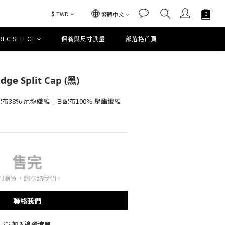
$
TWD
繁體中文
REC SELECT
保養與尺寸測量
部落格首頁
dge Split Cap (黑)
配布38% 尼龍纖維｜Ｂ配布100% 聚酯纖維 
售完
想購買，請聯絡我們。
聯絡我們
加入追蹤清單