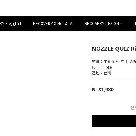
Y X eggtall
RECOVERY X Mo_&_A
RECOVERY DESIGN
NOZZLE QUIZ Ri
材質：主布62% 棉｜ Ａ
尺寸：Free 
產地：台灣
NT$1,980
若