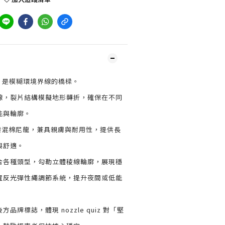
t Cap 是模糊環境界線的橋樑。
線，裂片結構模擬地形轉折，確保在不同
能與輪廓。
防潑混棉尼龍，兼具親膚與耐用性，提供長
與舒適。
合各種頭型，勾勒立體稜線輪廓，展現穩
置反光彈性繩調節系統，提升夜間或低能
品牌標誌，體現 nozzle quiz 對「堅