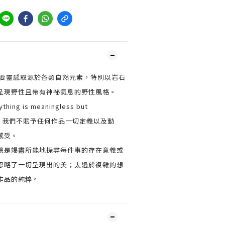
重要靈感取源於各類自然元素，特別以岩石
呈現野性且帶有神祕氣息的野性風格。
ng is meaningless but
之概念，我們不賦予任何作品一切定義以及動
感受。
總是竭盡所能地探尋每件事的存在意義或
忽略了一切呈現出的美；太過於複雜的想
作品的純粹。