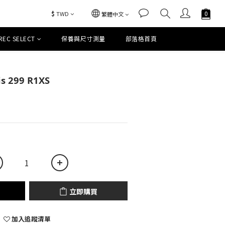
$
TWD
繁體中文
REC SELECT
保養與尺寸測量
部落格首頁
立即購買
s 299 R1XS
立即購買
加入追蹤清單