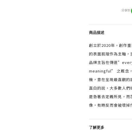
分享到
商品描述
創立於2020年，創作
的表面肌理作為主軸，
品牌主旨在傳達”everythi
meaningful” 
機，意在呈現最直觀的
直白的說，大多數人們
是急著去定義所見，而
像，有時反而會破壞掉
了解更多