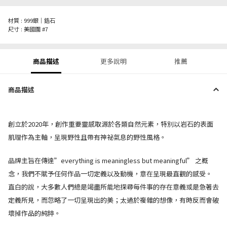
材質 : 999銀｜鋯石
尺寸 : 美國圍 #7
商品描述
更多說明
推薦
商品描述
創立於2020年，創作重要靈感取源於各類自然元素，特別以岩石的表面
肌理作為主軸，呈現野性且帶有神祕氣息的野性風格。
品牌主旨在傳達”everything is meaningless but meaningful” 之概
念，我們不賦予任何作品一切定義以及動機，意在呈現最直觀的感受。
直白的說，大多數人們總是竭盡所能地探尋每件事的存在意義或是急著去
定義所見，而忽略了一切呈現出的美；太過於複雜的想像，有時反而會破
壞掉作品的純粹。