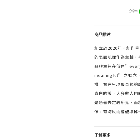
分享到
商品描述
創立於2020年，創作
的表面肌理作為主軸，
品牌主旨在傳達”everythi
meaningful” 
機，意在呈現最直觀的
直白的說，大多數人們
是急著去定義所見，而
像，有時反而會破壞掉
了解更多