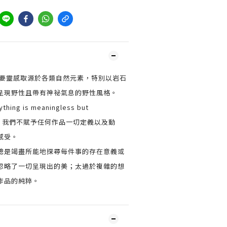
重要靈感取源於各類自然元素，特別以岩石
呈現野性且帶有神祕氣息的野性風格。
ng is meaningless but
之概念，我們不賦予任何作品一切定義以及動
感受。
總是竭盡所能地探尋每件事的存在意義或
忽略了一切呈現出的美；太過於複雜的想
作品的純粹。