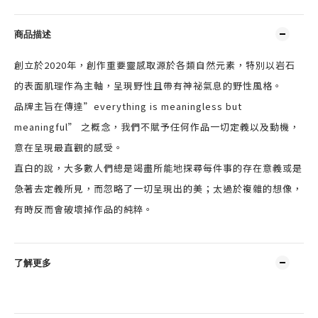
商品描述
創立於2020年，創作重要靈感取源於各類自然元素，特別以岩石
的表面肌理作為主軸，呈現野性且帶有神祕氣息的野性風格。
品牌主旨在傳達”everything is meaningless but
meaningful” 之概念，我們不賦予任何作品一切定義以及動機，
意在呈現最直觀的感受。
直白的說，大多數人們總是竭盡所能地探尋每件事的存在意義或是
急著去定義所見，而忽略了一切呈現出的美；太過於複雜的想像，
有時反而會破壞掉作品的純粹。
了解更多