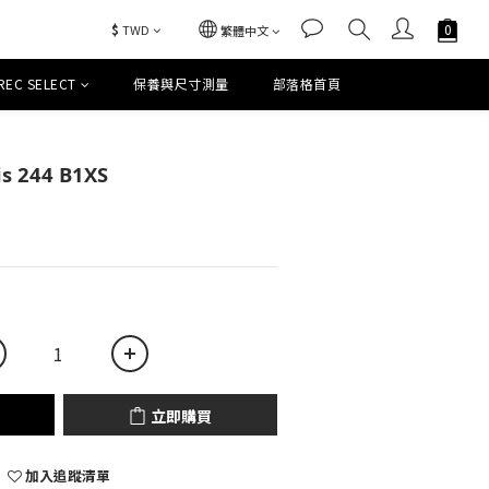
$
TWD
繁體中文
REC SELECT
保養與尺寸測量
部落格首頁
立即購買
s 244 B1XS
立即購買
加入追蹤清單