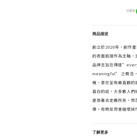
分享到
商品描述
創立於2020年，創作
的表面肌理作為主軸，
品牌主旨在傳達”everythi
meaningful” 
機，意在呈現最直觀的
直白的說，大多數人們
是急著去定義所見，而
像，有時反而會破壞掉
了解更多