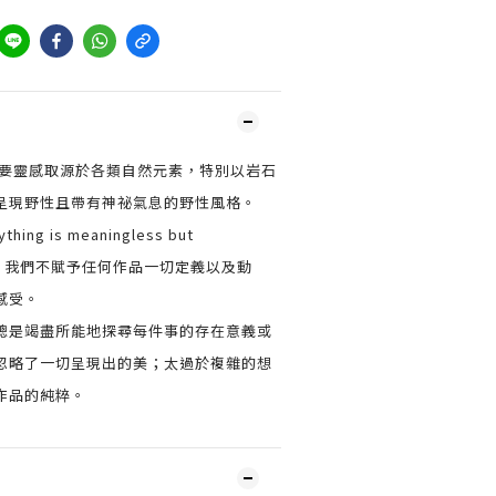
重要靈感取源於各類自然元素，特別以岩石
呈現野性且帶有神祕氣息的野性風格。
ng is meaningless but
之概念，我們不賦予任何作品一切定義以及動
感受。
總是竭盡所能地探尋每件事的存在意義或
忽略了一切呈現出的美；太過於複雜的想
作品的純粹。