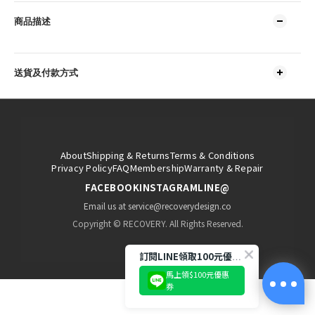
商品描述
送貨及付款方式
About
Shipping & Returns
Terms & Conditions
Privacy Policy
FAQ
Membership
Warranty & Repair
FACEBOOK
INSTAGRAM
LINE@
Email us at service@recoverydesign.co
Copyright © RECOVERY. All Rights Reserved.
訂閱LINE領取100元優惠券!
馬上領$100元優惠
券