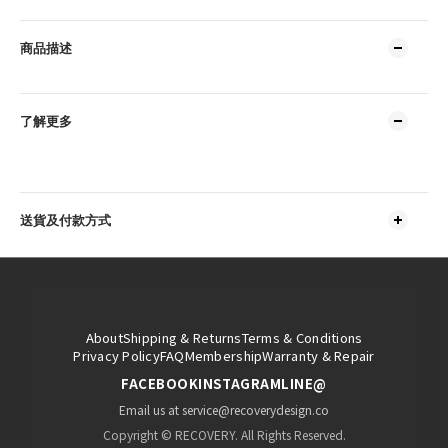
商品描述
了解更多
送貨及付款方式
About
Shipping & Returns
Terms & Conditions
Privacy Policy
FAQ
Membership
Warranty & Repair
FACEBOOK
INSTAGRAM
LINE@
Email us at service@recoverydesign.co
Copyright © RECOVERY. All Rights Reserved.