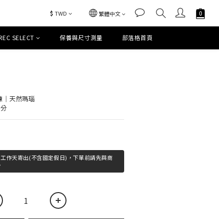
$
TWD
繁體中文
REC SELECT
保養與尺寸測量
部落格首頁
立即購買
鋼鍊｜天然瑪瑙
公分
0個工作天寄出(不含國定假日)，下單前請先與商
。