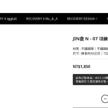
Y X eggtall
RECOVERY X Mo_&_A
RECOVERY DESIGN
JIN盡 N - 07 項鍊
材質 : 不鏽鋼環｜不鏽
尺寸 : 鍊長約43公分｜7
NT$1,850
此為訂製商品，約15-2
家確認尺寸是否提供訂製