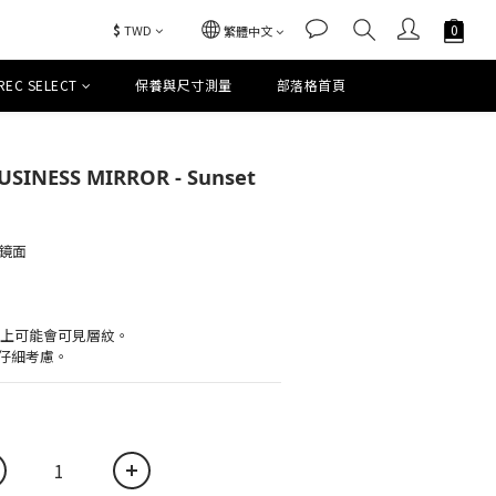
$
TWD
繁體中文
REC SELECT
保養與尺寸測量
部落格首頁
立即購買
USINESS MIRROR - Sunset
力鏡面
面上可能會可見層紋。
仔細考慮。