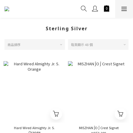
Sterling Silver
商品排序
每頁顯示 48 個
Hard Wired Almighty Jr. S.
MISZHAN ĴO Ĵ Crest Signet
Orange