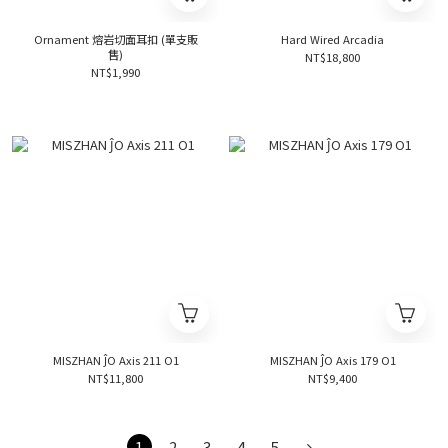
Ornament 熔岩切面耳扣 (單支販
Hard Wired Arcadia
售)
NT$18,800
NT$1,990
MISZHAN ĴO Axis 211 O1
MISZHAN ĴO Axis 179 O1
NT$11,800
NT$9,400
1
2
3
4
5