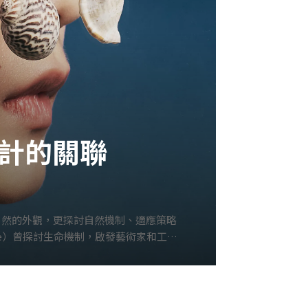
計的關聯
仿自然的外觀，更探討自然機制、適應策略
le）曾探討生命機制，啟發藝術家和工匠
行器草圖，為仿生藝術奠定了重要基礎。20