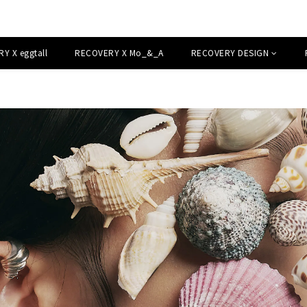
Y X eggtall
RECOVERY X Mo_&_A
RECOVERY DESIGN