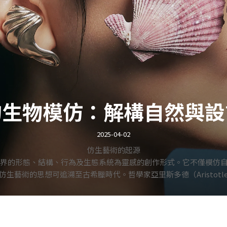
的生物模仿：解構自然與設
2025-04-02
仿生藝術的起源
t）是以自然界的形態、結構、行為及生態系統為靈感的創作形式。它不僅模
生藝術的思想可追溯至古希臘時代。哲學家亞里斯多德（Aristot
文西（Leonardo da Vinci）通過觀察鳥類飛行姿態，設計飛
世紀後，仿生學（Biomimetics）成為科學界的焦點