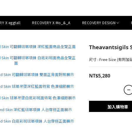
Y X eggtall
RECOVERY X Mo_&_A
RECOVERY DESIGN
Theavantsigils 
尺寸 : Free Size (有附
NT$5,280
加入購物車