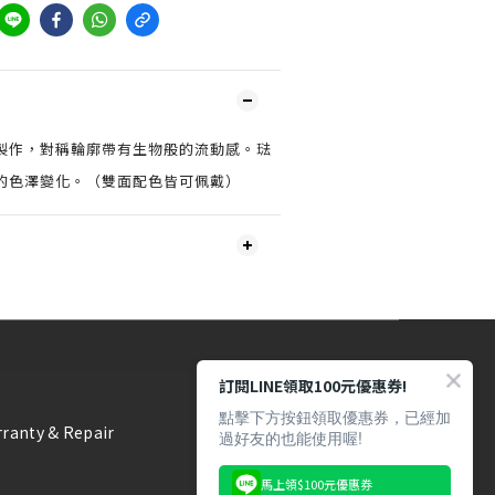
製作，對稱輪廓帶有生物般的流動感。琺
的色澤變化。（雙面配色皆可佩戴）
訂閱LINE領取100元優惠券!
點擊下方按鈕領取優惠券，已經加
ranty & Repair
過好友的也能使用喔!
馬上領$100元優惠券