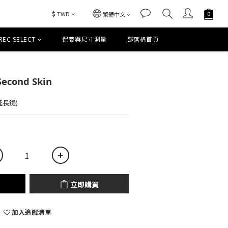
$
TWD
繁體中文
REC SELECT
保養與尺寸測量
部落格首頁
立即購買
Second Skin
加延長鏈)
立即購買
加入追蹤清單