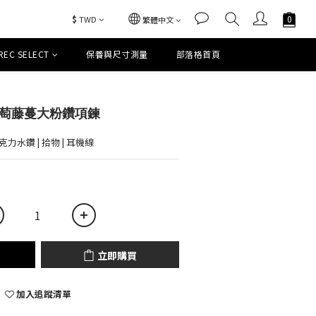
$
TWD
繁體中文
REC SELECT
保養與尺寸測量
部落格首頁
立即購買
y 葡萄藤蔓大粉鑽項鍊
壓克力水鑽 | 拾物 | 耳機線
立即購買
加入追蹤清單