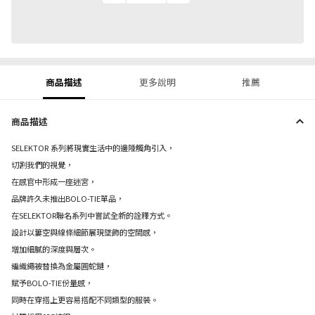
商品描述
更多說明
推薦
商品描述
SELEKTOR 系列將現實生活中的邊陲觸角引入，
切割我們的視覺，
在感官中形成一座迷宮，
品牌許久未推出BOLO-TIE單品，
在SELEKTOR聯名系列中嘗試全新的詮釋方式。
設計以簍空與線條細節展現墜飾的空間感，
增加細膩的深度與層次。
編織繩被替換為金屬圓蛇鏈，
賦予BOLO-TIE份量感，
同時在穿搭上更容易搭配不同類型的服裝。