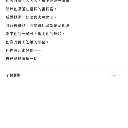
他說許願的人太多，來不及逐一實現。
所以他墜落在福糕的蛋糕裡，
躲進糖霜、奶油與夾層之間，
改行做飾品，閃爍得比願望還要即時。
吃下他的一部分，戴上他的碎片，
他沒有再回答誰的願望，
但你看起來好像——
自己就能實現一切。
了解更多