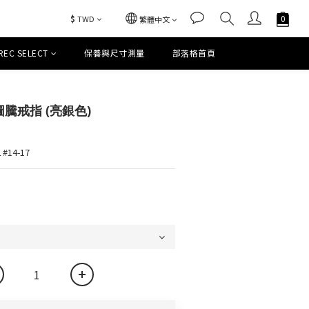
$
TWD
繁體中文
REC SELECT
保養與尺寸測量
部落格首頁
立即購買
圖騰戒指 (亮銀色)
 #14-17