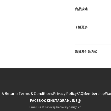
商品描述
了解更多
送貨及付款方式
 & Returns
Terms & Conditions
Privacy Policy
FAQ
Membership
War
FACEBOOK
INSTAGRAM
LINE@
Email us at service@recoverydesign.co