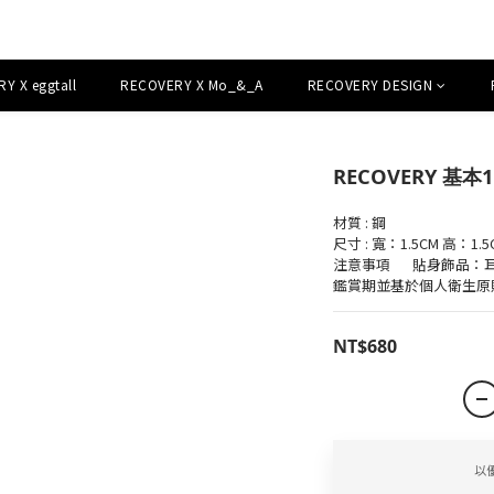
Y X eggtall
RECOVERY X Mo_&_A
RECOVERY DESIGN
RECOVERY 基本
材質 : 鋼
尺寸 : 寬：1.5CM 高：1.5
注意事項	貼身飾品：耳環（耳針、穿刺型）屬個人衛生用品，故無
鑑賞期並基於個人衛生原
NT$680
以