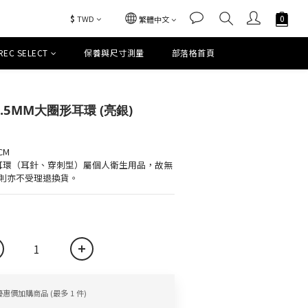
$
TWD
繁體中文
REC SELECT
保養與尺寸測量
部落格首頁
立即購買
1.5MM大圈形耳環 (亮銀)
CM
則亦不受理退換貨。
優惠價加購商品
(最多 1 件)