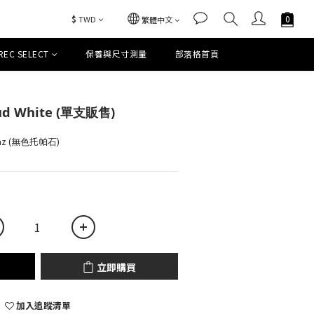
$
TWD
繁體中文
REC SELECT
保養與尺寸測量
部落格首頁
立即購買
Stud White (單支販售)
paz (無⾊托帕⽯)
立即購買
加入追蹤清單