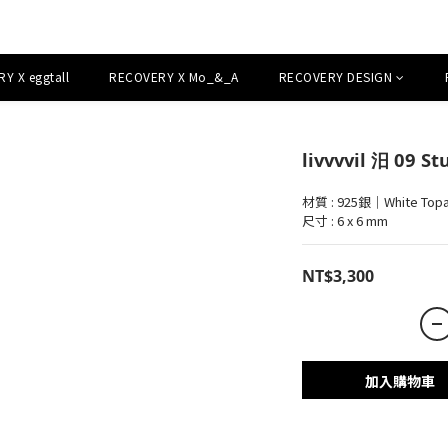
Y X eggtall
RECOVERY X Mo_&_A
RECOVERY DESIGN
livvvvil 汨 09 
材質 : 925銀｜White To
尺寸 : 6 x 6 mm
NT$3,300
加入購物車