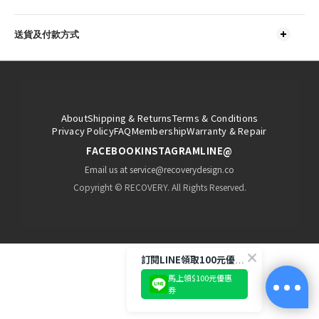
送貨及付款方式
About
Shipping & Returns
Terms & Conditions
Privacy Policy
FAQ
Membership
Warranty & Repair
FACEBOOK
INSTAGRAM
LINE@
Email us at service@recoverydesign.co
Copyright © RECOVERY. All Rights Reserved.
訂閱LINE領取100元優惠券!
馬上領$100元優惠
券
立即購買