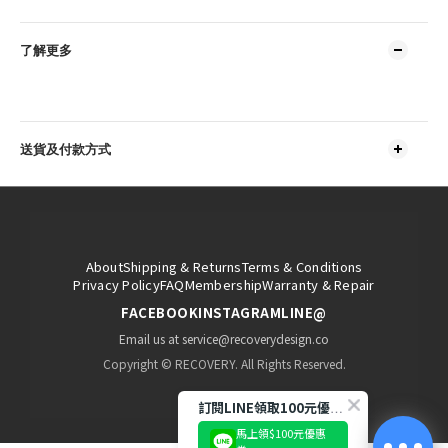
了解更多
送貨及付款方式
About
Shipping & Returns
Terms & Conditions
Privacy Policy
FAQ
Membership
Warranty & Repair
FACEBOOK
INSTAGRAM
LINE@
Email us at service@recoverydesign.co
Copyright © RECOVERY. All Rights Reserved.
訂閱LINE領取100元優惠券!
馬上領$100元優惠