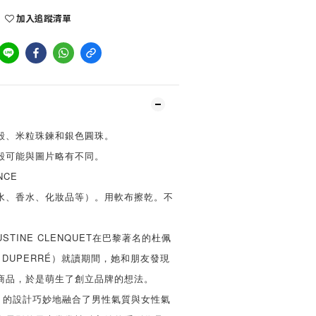
加入追蹤清單
殼、米粒珠鍊和銀色圓珠。
殼可能與圖片略有不同。
NCE
水、香水、化妝品等）。用軟布擦乾。不
USTINE CLENQUET在巴黎著名的杜佩
E DUPERRÉ）就讀期間，她和朋友發現
商品，於是萌生了創立品牌的想法。
QUET 的設計巧妙地融合了男性氣質與女性氣