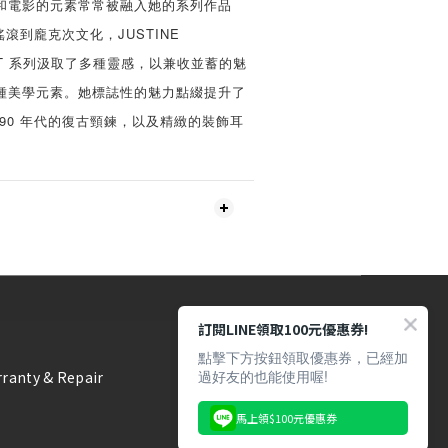
和電影的元素常常被融入她的系列作品
搖滾到龐克次文化，JUSTINE
LNQT 系列汲取了多種靈感，以兼收並蓄的魅
種美學元素。她標誌性的魅力點綴提升了
90 年代的復古頸鍊，以及精緻的裝飾耳
訂閱LINE領取100元優惠券!
點擊下方按鈕領取優惠券，已經加
過好友的也能使用喔!
ranty & Repair
馬上領$100元優惠券