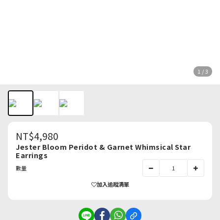
1 / 3
NT$4,980
Jester Bloom Peridot & Garnet Whimsical Star
Earrings
數量
加入追蹤清單