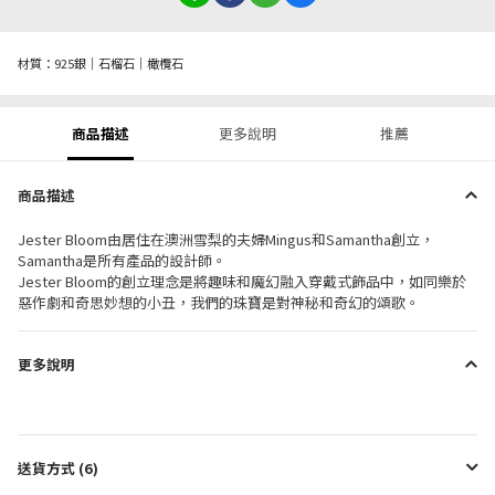
材質：925銀｜石榴石｜橄欖石
商品描述
更多說明
推薦
商品描述
Jester Bloom由居住在澳洲雪梨的夫婦Mingus和Samantha創立，
Samantha是所有產品的設計師。
Jester Bloom的創立理念是將趣味和魔幻融入穿戴式飾品中，
如同樂於
惡作劇和奇思妙想的小丑，我們的珠寶是對神秘和奇幻的頌歌。
更多說明
送貨方式 (6)