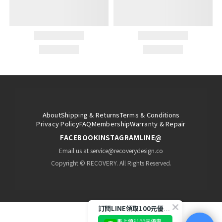
About
Shipping & Returns
Terms & Conditions
Privacy Policy
FAQ
Membership
Warranty & Repair
FACEBOOK
INSTAGRAM
LINE@
Email us at service@recoverydesign.co
Copyright © RECOVERY. All Rights Reserved.
訂閱LINE領取100元優惠券!
馬上領$100元優惠