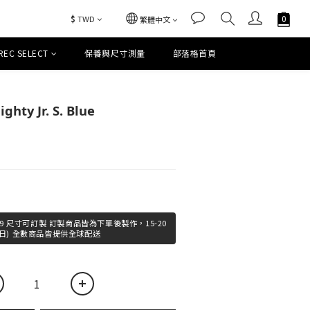
$
TWD
繁體中文
REC SELECT
保養與尺寸測量
部落格首頁
立即購買
hty Jr. S. Blue
- #19 尺寸可訂製 訂製商品皆為下單後製作，15-20
日) 全數商品皆提供全球配送