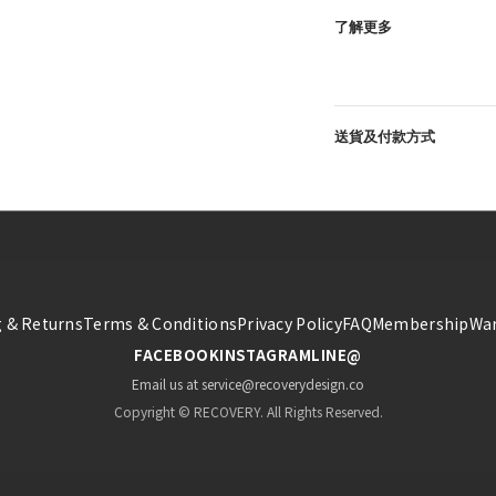
了解更多
送貨及付款方式
 & Returns
Terms & Conditions
Privacy Policy
FAQ
Membership
War
FACEBOOK
INSTAGRAM
LINE@
Email us at service@recoverydesign.co
Copyright © RECOVERY. All Rights Reserved.