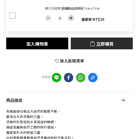
RECOVERY 超纖飾品收納袋 7cm x 7cm
優惠價 NT$20
加入購物車
立即購買
加入追蹤清單
分享到
商品描述
有機曲線勾勒出大自然的動態平衡，
展現出生命流動的力量。
流暢的形態宛如水滴凝結的瞬間，
捕捉金屬與自然之間的微妙連結。
靈感源於水的原始力量，
水的柔軟與靈動是自然界最純粹的平衡法則。