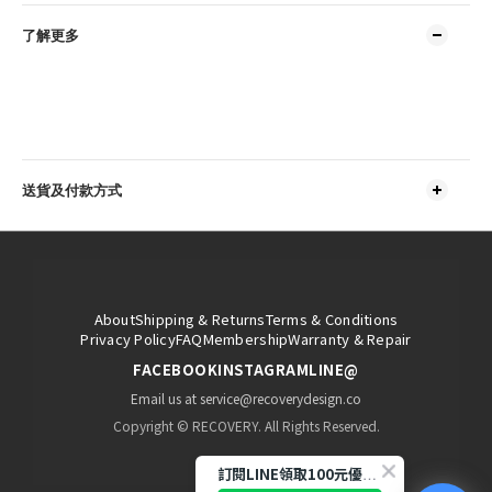
了解更多
送貨及付款方式
About
Shipping & Returns
Terms & Conditions
Privacy Policy
FAQ
Membership
Warranty & Repair
FACEBOOK
INSTAGRAM
LINE@
Email us at service@recoverydesign.co
Copyright © RECOVERY. All Rights Reserved.
訂閱LINE領取100元優惠券!