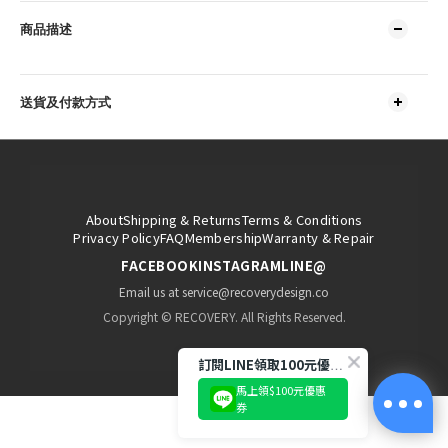
商品描述
送貨及付款方式
About
Shipping & Returns
Terms & Conditions
Privacy Policy
FAQ
Membership
Warranty & Repair
FACEBOOK
INSTAGRAM
LINE@
Email us at service@recoverydesign.co
Copyright © RECOVERY. All Rights Reserved.
訂閱LINE領取100元優惠券!
馬上領$100元優惠
券
立即購買