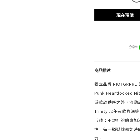
現在預購
分享到
商品描述
獨立品牌 RIOTGRRRL 
Punk Heartlocked N
游離於秩序之外，流動於無聲
Trinity 以午夜綠
形體；不規則的輪廓如
性，每一道弧線都如時
力。