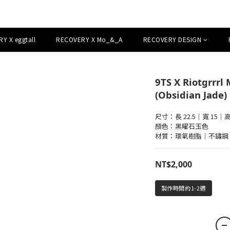
Y X eggtall
RECOVERY X Mo_&_A
RECOVERY DESIGN
9TS X Riotgrrrl
(Obsidian Jade)
尺寸：長 22.5｜寬 15｜高 1
顏色：黑曜石玉色
材質：環氧樹脂｜不鏽鋼
NT$2,000
製作時間約1-2週