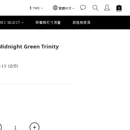
$
TWD
繁體中文
REC SELECT
保養與尺寸測量
部落格首頁
立即購買
 Midnight Green Trinity
.5  (公分)