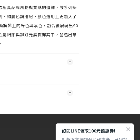
款極具品牌風格與質感的盤飾，該系列採
明、絢麗色調搭配，顏色選用上更融入了
動旗幟上的綠色與紫色，融合後展現出90
金屬細節與鉚釘元素貫穿其中，營造出帶
。
訂閱LINE領取100元優惠券!
點擊下方按鈕領取優惠券，已經加