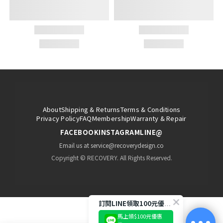
About
Shipping & Returns
Terms & Conditions
Privacy Policy
FAQ
Membership
Warranty & Repair
FACEBOOK
INSTAGRAM
LINE@
Email us at service@recoverydesign.co
Copyright © RECOVERY. All Rights Reserved.
訂閱LINE領取100元優惠券!
馬上領$100元優惠