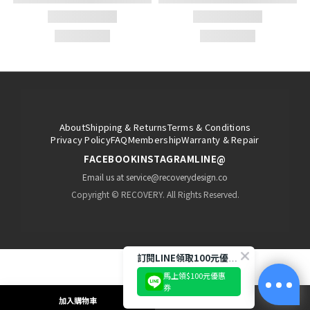
About
Shipping & Returns
Terms & Conditions
Privacy Policy
FAQ
Membership
Warranty & Repair
FACEBOOK
INSTAGRAM
LINE@
Email us at service@recoverydesign.co
Copyright © RECOVERY. All Rights Reserved.
訂閱LINE領取100元優惠券!
馬上領$100元優惠
券
加入購物車
立即購買