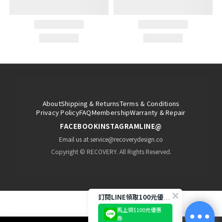
About
Shipping & Returns
Terms & Conditions
Privacy Policy
FAQ
Membership
Warranty & Repair
FACEBOOK
INSTAGRAM
LINE@
Email us at service@recoverydesign.co
Copyright © RECOVERY. All Rights Reserved.
訂閱LINE領取100元優惠券!
馬上領$100元優惠
券