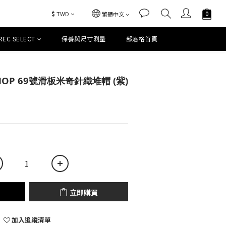
$
TWD
繁體中文
REC SELECT
保養與尺寸測量
部落格首頁
立即購買
SHOP 69號滑板米奇針織堆帽 (紫)
立即購買
加入追蹤清單