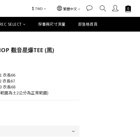
$
TWD
繁體中文
REC SELECT
保養與尺寸測量
部落格首頁
立即購買
HOP 觀音星爆TEE (黑)
1 衣長66
2 衣長67
3 衣長68
範圍為±2公分為正常範圍)