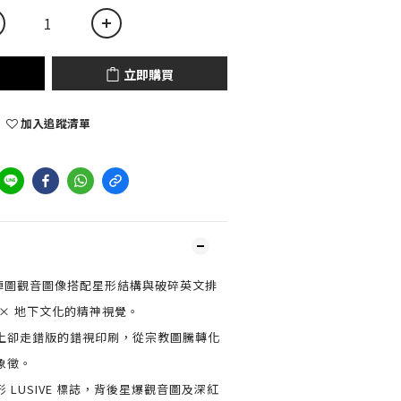
立即購買
加入追蹤清單
紅色點陣圖觀音圖像搭配星形結構與破碎英文排
× 地下文化的精神視覺。
上卻走錯版的錯視印刷，從宗教圖騰轉化
象徵。
 LUSIVE 標誌，背後星爆觀音圖及深紅