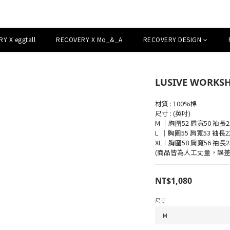
Y X eggtall
RECOVERY X Mo_&_A
RECOVERY DESIGN
LUSIVE WORKS
材質 : 100%棉
尺寸 : (英吋)
M ｜胸圍52 肩寬50 袖長2
L  ｜胸圍55 肩寬53 袖長2
XL｜胸圍58 肩寬56 袖長2
(商品皆為人工丈量，誤差
NT$1,080
尺寸