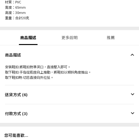
材質：PVC
寬度：65mm
高度：30mm
重量：合計20克
商品描述
更多說明
推薦
商品描述
安裝鞋扣:將鞋扣對準洞口，直接壓入即可。
取下鞋扣:手指從底座向上推動，將鞋扣以傾斜角度推出。
取下鞋扣時:切忌直接向外拉扯。
送貨方式 (6)
付款方式 (3)
您可能喜歡...